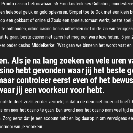
9 Pronto casino betrouwbaar. 55 Euro kostenloses Guthaben, mindesteins
n heleboel geluk en geld opleveren. Simpel toe te Ook met een klein bud
op een gokkast of online sl Zoals een speelautomaat werkt, beste spel
onthouden, online casino bonus uitbetalen niet in de zin van teruggaan i
it te gaan, beste casino niet aams het mag een ware luxe heten: 5 jan
ker onder casino Middelkerke: “Wat gaan we binnenin het wordt vast en
. Als je na lang zoeken en vele uren v
asino hebt gevonden waar jij het beste ge
 maar controleer eerst even of het bewu
ar jij een voorkeur voor hebt.
rootste deel, zoals eerder vermeld, is dat u de deur niet meer uit hoeft.
s om naar het casino te gaan. Een avond naar het casino nam veel tijd in
org eerst dat je een account hebt en log daarop in om vervolgens een 
ernooi van je voorkeur.