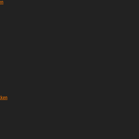
en
kken