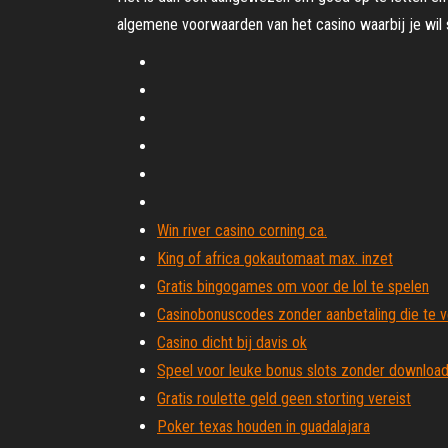
algemene voorwaarden van het casino waarbij je wil s
Win river casino corning ca.
King of africa gokautomaat max. inzet
Gratis bingogames om voor de lol te spelen
Casinobonuscodes zonder aanbetaling die te v
Casino dicht bij davis ok
Speel voor leuke bonus slots zonder downloa
Gratis roulette geld geen storting vereist
Poker texas houden in guadalajara