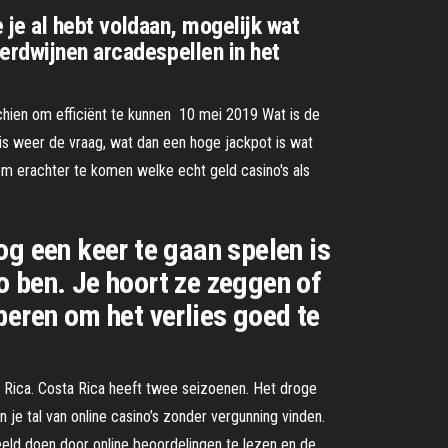
e je al hebt voldaan, mogelijk wat
erdwijnen arcadespellen in het
chien om efficiënt te kunnen 10 mei 2019 Wat is de
 is weer de vraag, wat dan een hoge jackpot is wat
om erachter te komen welke echt geld casino's als
og een keer te gaan spelen is
no ben. Je hoort ze zeggen of
beren om het verlies goed te
Rica. Costa Rica heeft twee seizoenen. Het droge
 je tal van online casino’s zonder vergunning vinden.
eeld doen door online beoordelingen te lezen en de