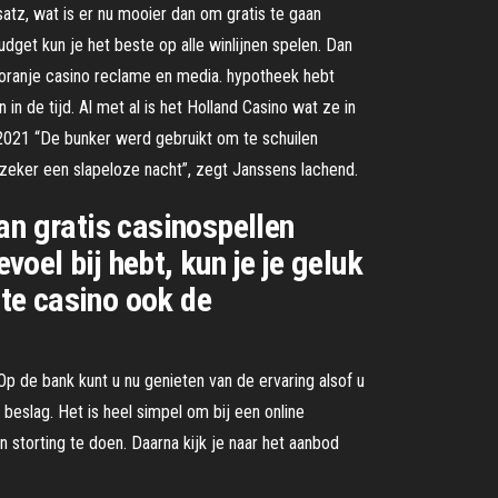
atz, wat is er nu mooier dan om gratis te gaan
get kun je het beste op alle winlijnen spelen. Dan
 oranje casino reclame en media. hypotheek hebt
n de tijd. Al met al is het Holland Casino wat ze in
 2021 “De bunker werd gebruikt om te schuilen
 zeker een slapeloze nacht”, zegt Janssens lachend.
an gratis casinospellen
voel bij hebt, kun je je geluk
ste casino ook de
 Op de bank kunt u nu genieten van de ervaring alsof u
 beslag. Het is heel simpel om bij een online
storting te doen. Daarna kijk je naar het aanbod